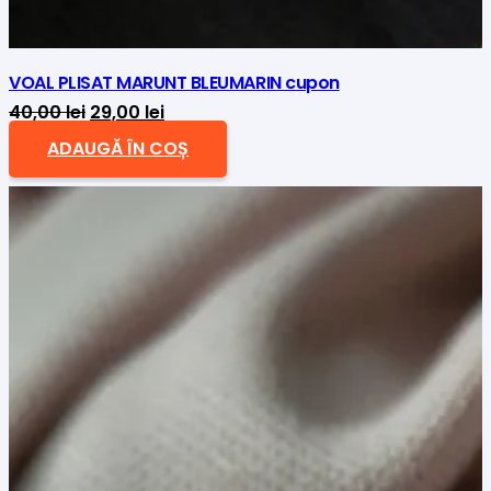
VOAL PLISAT MARUNT BLEUMARIN cupon
Prețul
Prețul
40,00
lei
29,00
lei
inițial
curent
ADAUGĂ ÎN COȘ
a
este:
fost:
29,00 lei.
40,00 lei.