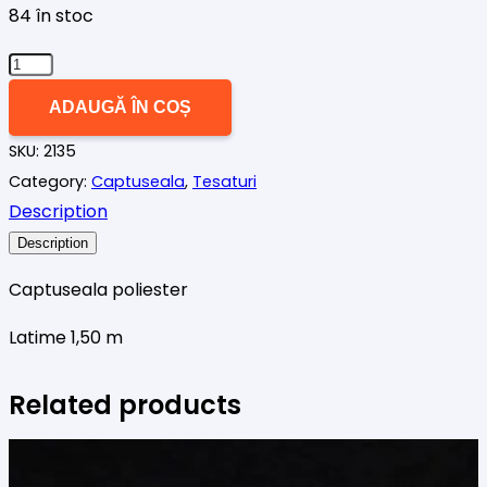
84 în stoc
Cantitate
Captuseala
ADAUGĂ ÎN COȘ
poliester
SKU:
2135
negru
Category:
Captuseala
,
Tesaturi
Description
Description
Captuseala poliester
Latime 1,50 m
Related products