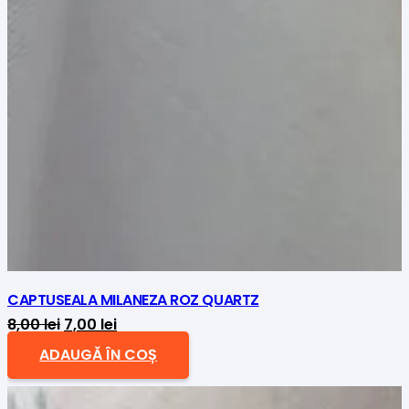
CAPTUSEALA MILANEZA ROZ QUARTZ
Prețul
Prețul
8,00
lei
7,00
lei
inițial
curent
ADAUGĂ ÎN COȘ
a
este:
fost:
7,00 lei.