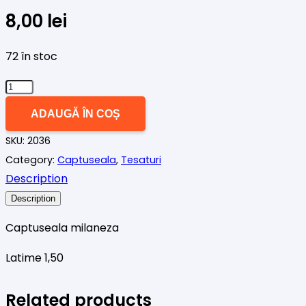
8,00
lei
72 în stoc
Cantitate
Captuseala
ADAUGĂ ÎN COȘ
milaneza
SKU:
2036
galben
Category:
Captuseala
,
Tesaturi
miere
Description
Description
Captuseala milaneza
Latime 1,50
Related products