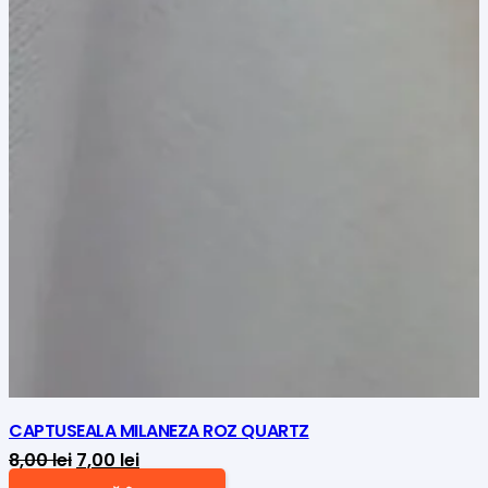
CAPTUSEALA MILANEZA ROZ QUARTZ
Prețul
Prețul
8,00
lei
7,00
lei