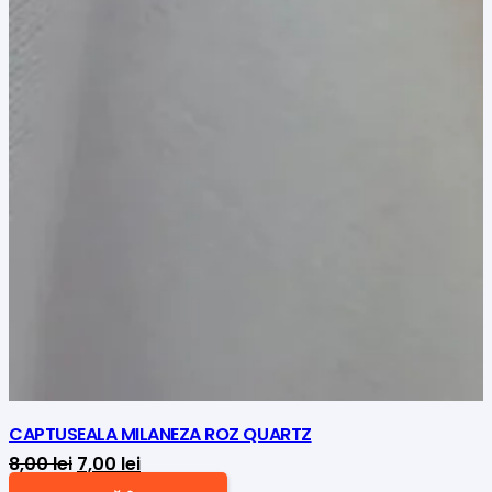
CAPTUSEALA MILANEZA ROZ QUARTZ
Prețul
Prețul
8,00
lei
7,00
lei