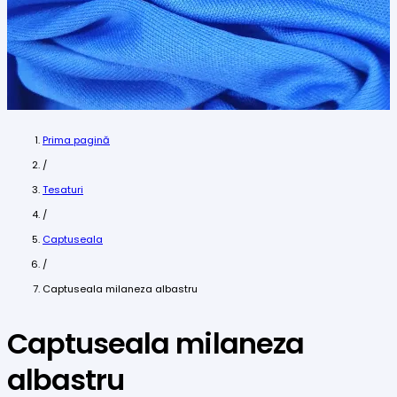
Prima pagină
/
Tesaturi
/
Captuseala
/
Captuseala milaneza albastru
Captuseala milaneza
albastru