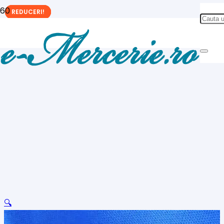
REDUCERI!
REDUCERI!
REDUCERI!
🔍