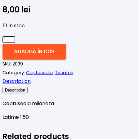
8,00
lei
51 în stoc
Cantitate
Captuseala
ADAUGĂ ÎN COȘ
milaneza
SKU:
2039
albastru
Category:
Captuseala
,
Tesaturi
Description
Description
Captuseala milaneza
Latime 1,50
Related products