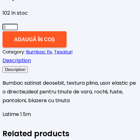
102 în stoc
Cantitate
Bumbac
ADAUGĂ ÎN COȘ
satinat
Category:
Bumbac fix
,
Tesaturi
caramiziu
Description
Description
Bumbac satinat deosebit, textura plina, usor elastic pe
o directie,ideal pentru tinute de vara, rochii, fuste,
pantaloni, blazere cu tinuta
Latime 1.5m
Related products