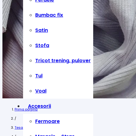
Bumbac fix
Satin
Stofa
Tricot trening, pulover
Tul
Voal
Accesorii
Prima pagină
/
Fermoare
Tesaturi