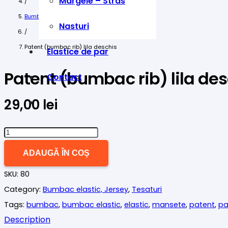
Margele – Stras
/
Bumbac elastic, Jersey
Nasturi
/
Patent (bumbac rib) lila deschis
Elastice de par
Patent (bumbac rib) lila des
Contact
29,00
lei
Cantitate
Patent
ADAUGĂ ÎN COȘ
(bumbac
SKU:
80
rib)
Category:
Bumbac elastic, Jersey
,
Tesaturi
lila
Tags:
bumbac
,
bumbac elastic
,
elastic
,
mansete
,
patent
,
pa
deschis
Description