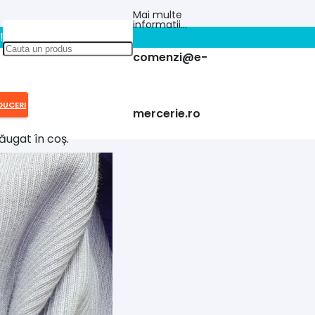
Mai multe
informatii…
!!
comenzi@e-
DUCERI
mercerie.ro
ăugat în coș.