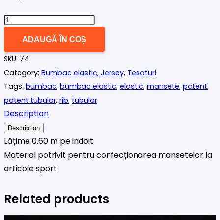
Cantitate
Patent
ADAUGĂ ÎN COȘ
(bumbac
SKU:
74
rib)
Category:
Bumbac elastic, Jersey
,
Tesaturi
crem
Tags:
bumbac
,
bumbac elastic
,
elastic
,
mansete
,
patent
,
patent tubular
,
rib
,
tubular
Description
Description
Lățime 0.60 m pe indoit
Material potrivit pentru confecționarea mansetelor la
articole sport
Related products