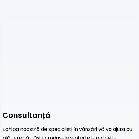
Consultanță
Echipa noastră de specialiști în vânzări vă va ajuta cu
plăcere să găsiți produsele și ofertele potrivite