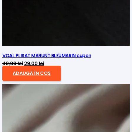
VOAL PLISAT MARUNT BLEUMARIN cupon
Prețul
Prețul
40,00
lei
29,00
lei
inițial
curent
ADAUGĂ ÎN COȘ
a
este:
fost:
29,00 lei.
40,00 lei.