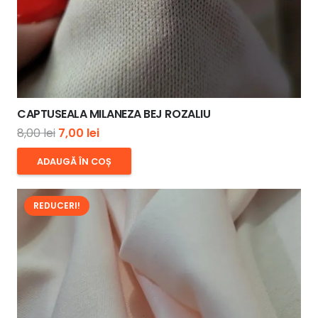
CAPTUSEALA MILANEZA BEJ ROZALIU
Prețul
Prețul
8,00
lei
7,00
lei
inițial
curent
ADAUGĂ ÎN COȘ
a
este:
fost:
7,00 lei.
REDUCERI!
8,00 lei.