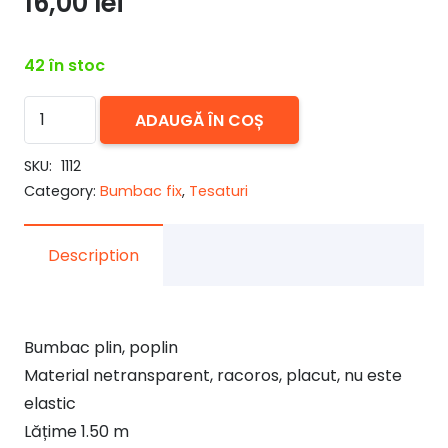
16,00
lei
42 în stoc
Cantitate
ADAUGĂ ÎN COȘ
Bumbac
plin,
SKU:
1112
Category:
Bumbac fix
,
Tesaturi
poplin,
imprimat
Description
Bumbac plin, poplin
Material netransparent, racoros, placut, nu este
elastic
Lățime 1.50 m