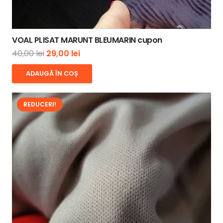
VOAL PLISAT MARUNT BLEUMARIN cupon
Prețul
Prețul
40,00
lei
29,00
lei
inițial
curent
ADAUGĂ ÎN COȘ
a
este:
fost:
29,00 lei.
REDUCERI!
40,00 lei.