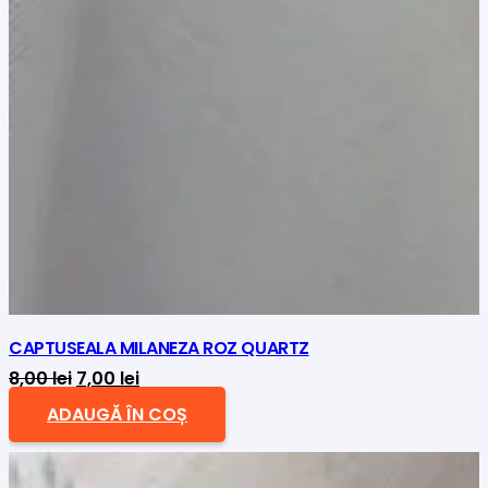
CAPTUSEALA MILANEZA ROZ QUARTZ
Prețul
Prețul
8,00
lei
7,00
lei
inițial
curent
ADAUGĂ ÎN COȘ
a
este:
fost:
7,00 lei.