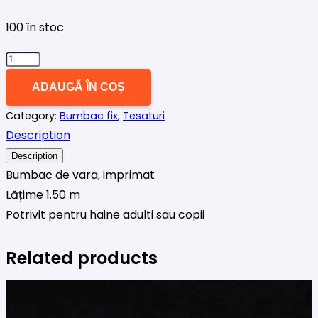
100 în stoc
Cantitate
Bumbac
ADAUGĂ ÎN COȘ
imprimat
Category:
Bumbac fix
,
Tesaturi
5
Description
Description
Bumbac de vara, imprimat
Lățime 1.50 m
Potrivit pentru haine adulti sau copii
Related products