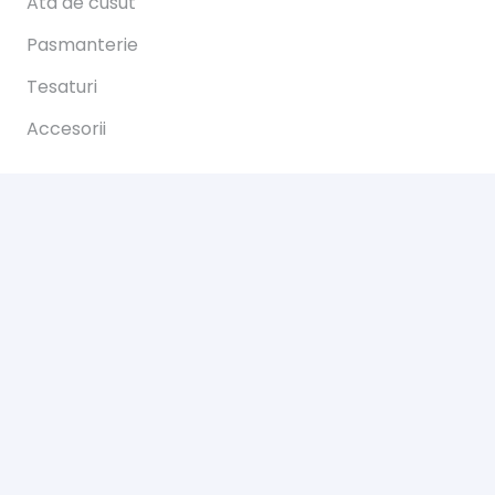
Ata de cusut
Pasmanterie
Tesaturi
Accesorii
Informații
Întrebări
Livrare
Returns
Payments
Magazinul nostru
Despre noi
Contact