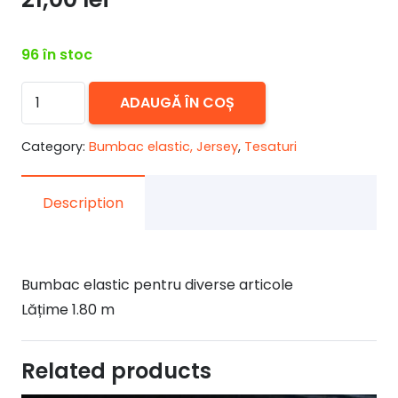
96 în stoc
Cantitate
ADAUGĂ ÎN COȘ
Bumbac
elastic
Category:
Bumbac elastic, Jersey
,
Tesaturi
animal
print
Description
lat
1.8m
Bumbac elastic pentru diverse articole
Lățime 1.80 m
Related products