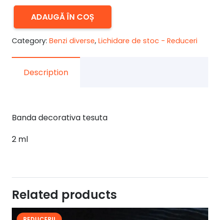
fost:
10,00 lei.
15,00 lei.
ADAUGĂ ÎN COȘ
Cantitate
Banda
Category:
Benzi diverse
,
Lichidare de stoc - Reduceri
tesuta
2
Description
m
Banda decorativa tesuta
2 ml
Related products
REDUCERI!