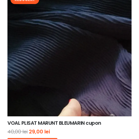
VOAL PLISAT MARUNT BLEUMARIN cupon
Prețul
Prețul
40,00
lei
29,00
lei