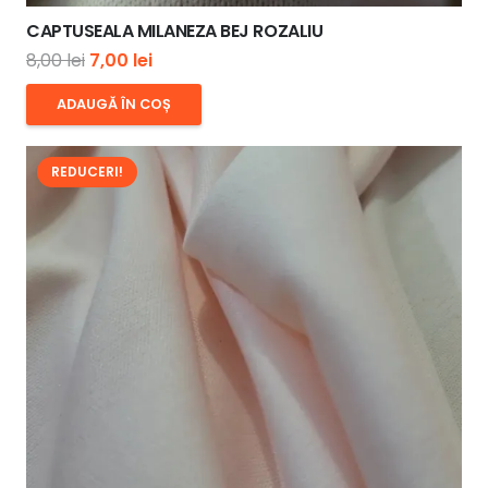
CAPTUSEALA MILANEZA BEJ ROZALIU
Prețul
Prețul
8,00
lei
7,00
lei
inițial
curent
ADAUGĂ ÎN COȘ
a
este:
fost:
7,00 lei.
REDUCERI!
8,00 lei.