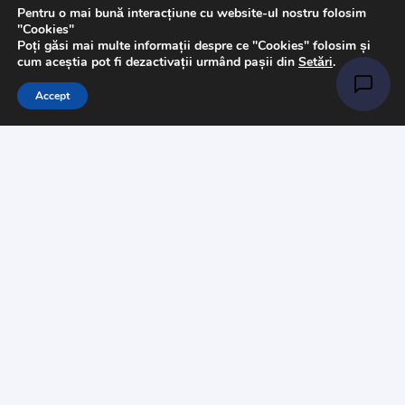
Pentru o mai bună interacțiune cu website-ul nostru folosim
Pasmanterie
"Cookies"
Poți găsi mai multe informații despre ce "Cookies" folosim și
Tesaturi
cum aceștia pot fi dezactivații urmând pașii din
Setări
.
Accesorii
Accept
Informații
Întrebări
Livrare
Returns
Payments
Magazinul nostru
Despre noi
Contact