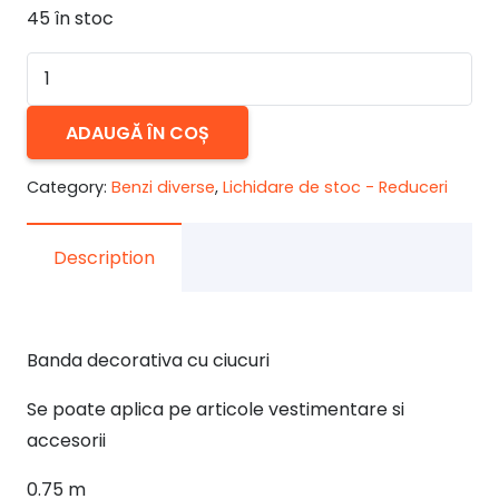
45 în stoc
Cantitate
Banda
decorativa
ADAUGĂ ÎN COȘ
cu
Category:
Benzi diverse
,
Lichidare de stoc - Reduceri
ciucuri
Description
Banda decorativa cu ciucuri
Se poate aplica pe articole vestimentare si
accesorii
0.75 m