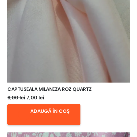
CAPTUSEALA MILANEZA ROZ QUARTZ
Prețul
Prețul
8,00
lei
7,00
lei
inițial
curent
ADAUGĂ ÎN COȘ
a
este:
fost:
7,00 lei.
8,00 lei.