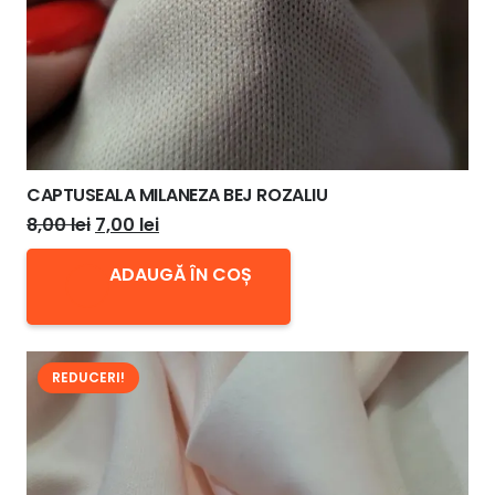
CAPTUSEALA MILANEZA BEJ ROZALIU
Prețul
Prețul
8,00
lei
7,00
lei
inițial
curent
ADAUGĂ ÎN COȘ
a
este:
fost:
7,00 lei.
8,00 lei.
REDUCERI!