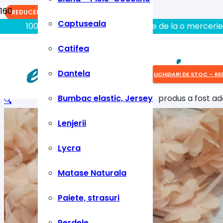
REDUCERI!
REDUCERI!
REDUCERI!
Captuseala
100% aici gasiti tot ce aveti nevoie de la o mercerie
Catifea
Dantela
LICHIDARI DE STOC – RE
Bumbac elastic, Jersey
produs
a fost ad
🔍
Lenjerii
Lycra
Matase Naturala
Paiete, strasuri
Perdele