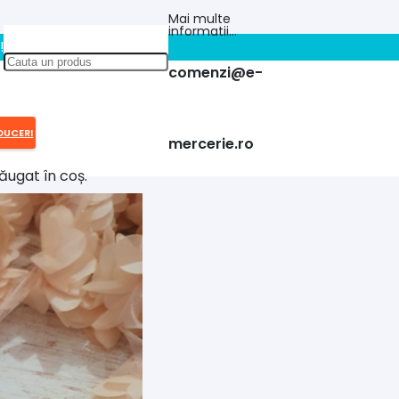
Mai multe
informatii…
!!
comenzi@e-
DUCERI
mercerie.ro
ăugat în coș.