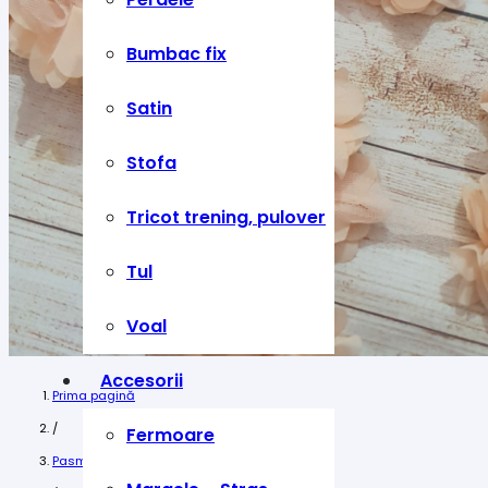
Bumbac fix
Satin
Stofa
Tricot trening, pulover
Tul
Voal
Accesorii
Prima pagină
/
Fermoare
Pasmanterie