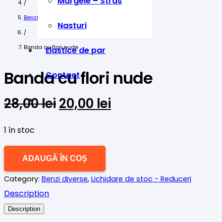
Margele – Stras
/
Benzi diverse
Nasturi
/
Banda cu flori nude
Elastice de par
Banda cu flori nude
Contact
Prețul
Prețul
28,00
lei
20,00
lei
inițial
curent
a
este:
1 în stoc
fost:
20,00 lei.
Cantitate
28,00 lei.
ADAUGĂ ÎN COȘ
Banda
Category:
Benzi diverse
,
Lichidare de stoc - Reduceri
cu
Description
flori
Description
nude