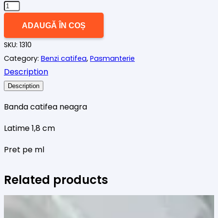
Cantitate
Banda
ADAUGĂ ÎN COȘ
catifea
SKU:
1310
neagra
Category:
Benzi catifea
,
Pasmanterie
1
Description
Description
Banda catifea neagra
Latime 1,8 cm
Pret pe ml
Related products