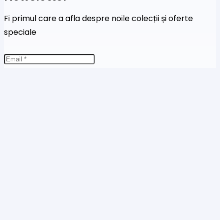
Fi primul care a afla despre noile colecții și oferte
speciale
Te rog să introduci o adresă de email validă.
SUBSCRIBE