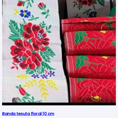
mai
multe
variații.
Opțiunile
pot
fi
alese
în
pagina
produsului.
Banda tesuta floral 10 cm