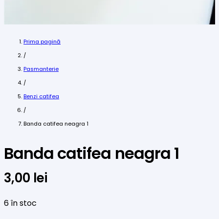
Prima pagină
/
Pasmanterie
/
Benzi catifea
/
Banda catifea neagra 1
Banda catifea neagra 1
3,00
lei
6 în stoc