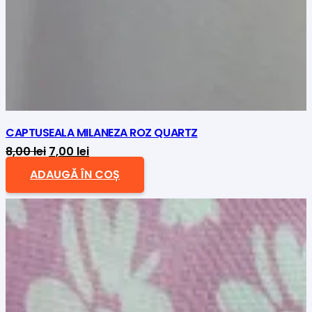
CAPTUSEALA MILANEZA ROZ QUARTZ
Prețul
Prețul
8,00
lei
7,00
lei
inițial
curent
ADAUGĂ ÎN COȘ
a
este:
fost:
7,00 lei.
8,00 lei.