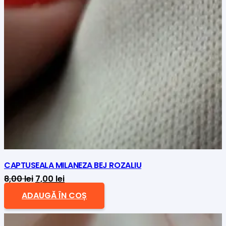
CAPTUSEALA MILANEZA BEJ ROZALIU
Prețul
Prețul
8,00
lei
7,00
lei
inițial
curent
ADAUGĂ ÎN COȘ
a
este:
fost:
7,00 lei.