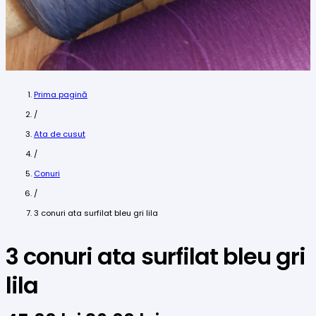
Prima pagină
/
Ata de cusut
/
Conuri
/
3 conuri ata surfilat bleu gri lila
3 conuri ata surfilat bleu gri
lila