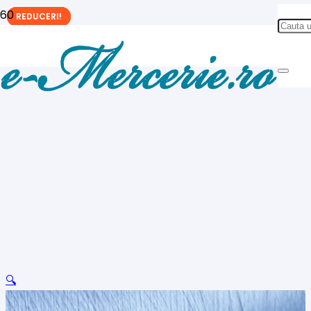
REDUCERI!
REDUCERI!
REDUCERI!
🔍