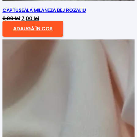
CAPTUSEALA MILANEZA BEJ ROZALIU
Prețul
Prețul
8,00
lei
7,00
lei
inițial
curent
ADAUGĂ ÎN COȘ
a
este:
fost:
7,00 lei.
8,00 lei.