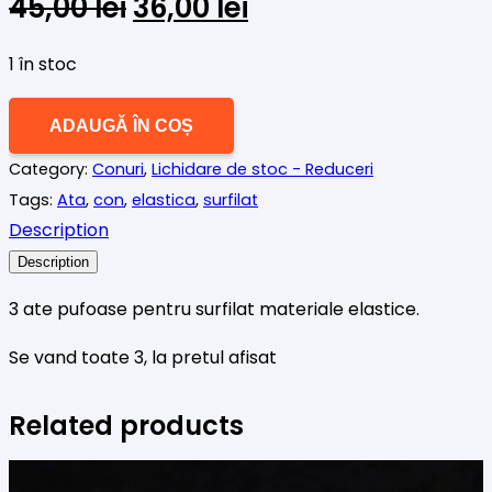
Prețul
Prețul
45,00
lei
36,00
lei
inițial
curent
a
este:
1 în stoc
fost:
36,00 lei.
Cantitate
45,00 lei.
ADAUGĂ ÎN COȘ
3
Category:
Conuri
,
Lichidare de stoc - Reduceri
conuri
Tags:
Ata
,
con
,
elastica
,
surfilat
ata
Description
surfilat
bleu
Description
gri
3 ate pufoase pentru surfilat materiale elastice.
lila
Se vand toate 3, la pretul afisat
Related products