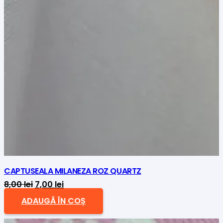
CAPTUSEALA MILANEZA ROZ QUARTZ
Prețul
Prețul
8,00
lei
7,00
lei
inițial
curent
ADAUGĂ ÎN COȘ
a
este: