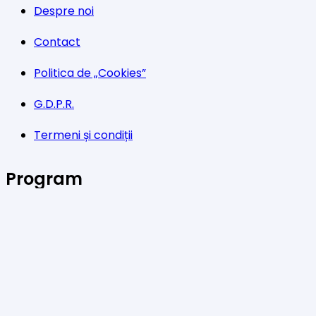
Despre noi
Contact
Politica de „Cookies”
G.D.P.R.
Termeni și condiții
Program
Luni-Vineri: 11:00 – 21:00
Sâmbătă: 11:00 – 14:00
Facebook
Twitter
YouTube
Instagram