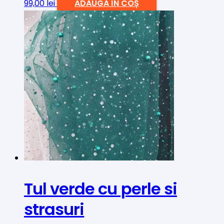
99,00
lei
ADAUGĂ ÎN COȘ
Tul verde cu perle si
strasuri