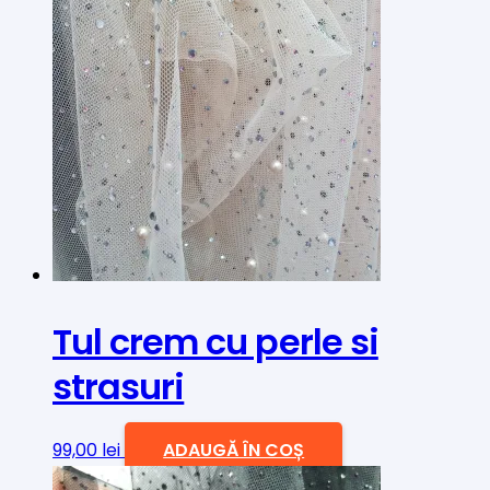
Tul crem cu perle si
strasuri
99,00
lei
ADAUGĂ ÎN COȘ