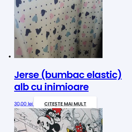
Jerse (bumbac elastic)
alb cu inimioare
30,00
lei
CITEȘTE MAI MULT