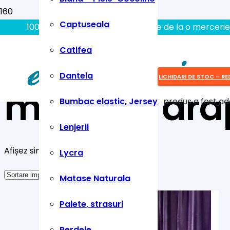
Captuseala
100% aici gasiti tot ce aveti nevoie de la o mercerie
Catifea
Dantela
LICHIDARI DE STOC – RE
material dra
Bumbac elastic, Jersey
produs
a fost ad
Lenjerii
Afișez singurul rezultat
Lycra
Matase Naturala
Paiete, strasuri
Perdele