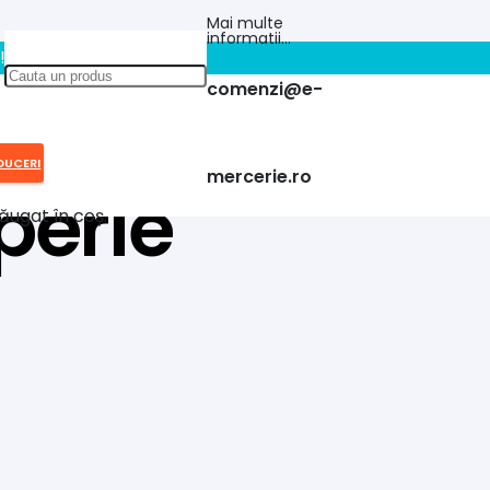
Mai multe
informatii…
!!
comenzi@e-
DUCERI
mercerie.ro
perie
ăugat în coș.