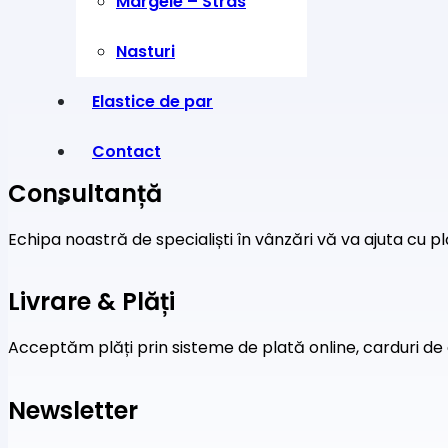
Margele – Stras
fost:
23,00 lei.
26,00 lei.
Nasturi
Elastice de par
Contact
Consultanță
Echipa noastră de specialiști în vânzări vă va ajuta cu pl
Livrare & Plăți
Acceptăm plăți prin sisteme de plată online, carduri de 
Newsletter