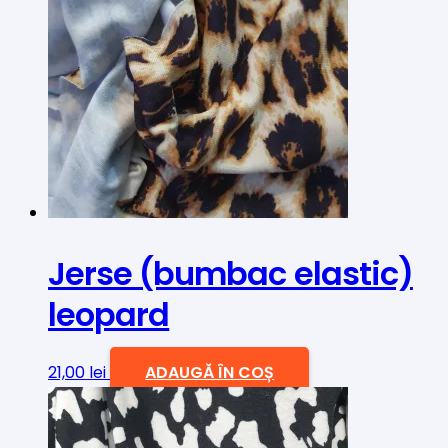
Jerse (bumbac elastic)
leopard
21,00
lei
ADAUGĂ ÎN COȘ