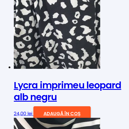
Lycra imprimeu leopard
alb negru
24,00
lei
ADAUGĂ ÎN COȘ