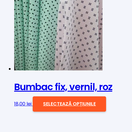
Bumbac fix, vernil, roz
Acest
18,00
lei
SELECTEAZĂ OPȚIUNILE
produs
are
mai