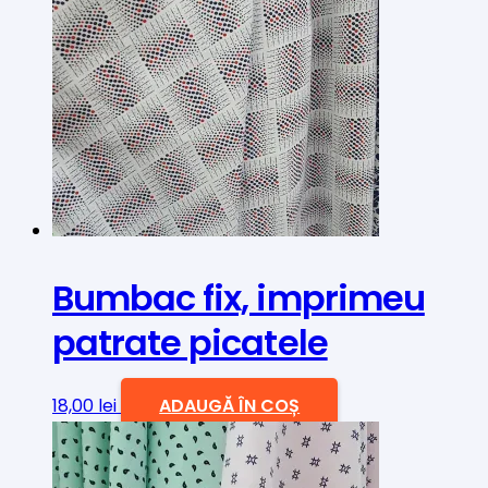
Bumbac fix, imprimeu
patrate picatele
18,00
lei
ADAUGĂ ÎN COȘ