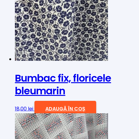
Bumbac fix, floricele
bleumarin
18,00
lei
ADAUGĂ ÎN COȘ