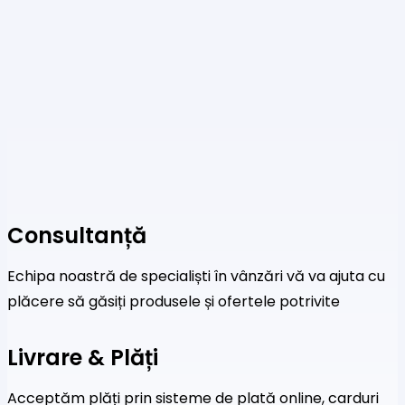
multe
variații.
Opțiunile
pot
fi
alese
în
pagina
produsului.
Consultanță
Echipa noastră de specialiști în vânzări vă va ajuta cu
plăcere să găsiți produsele și ofertele potrivite
Livrare & Plăți
Acceptăm plăți prin sisteme de plată online, carduri