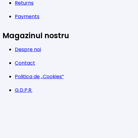
Returns
Payments
Magazinul nostru
Despre noi
Contact
Politica de „Cookies”
G.D.P.R.
Termeni și condiții
Program
Luni-Vineri: 11:00 – 21:00