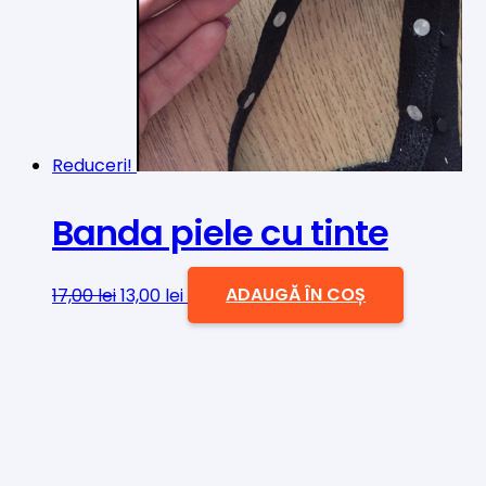
Reduceri!
Banda piele cu tinte
Prețul
Prețul
17,00
lei
13,00
lei
ADAUGĂ ÎN COȘ
inițial
curent
a
este:
fost:
13,00 lei.
17,00 lei.