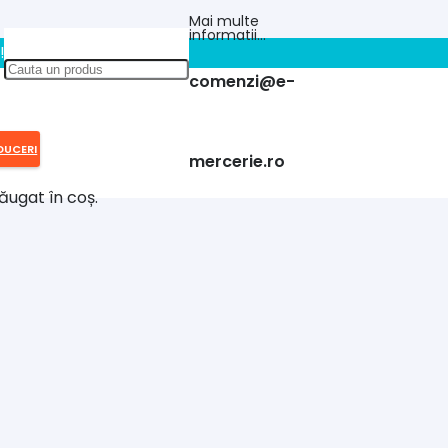
Mai multe
informatii…
!!
comenzi@e-
DUCERI
mercerie.ro
ăugat în coș.