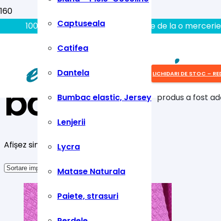
Captuseala
100% aici gasiti tot ce aveti nevoie de la o mercerie
Catifea
Dantela
LICHIDARI DE STOC – RE
bonbon
Bumbac elastic, Jersey
produs
a fost ad
Lenjerii
Afișez singurul rezultat
Lycra
Matase Naturala
Paiete, strasuri
Perdele