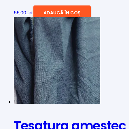
55,00
lei
ADAUGĂ ÎN COȘ
Tesatura amestec 