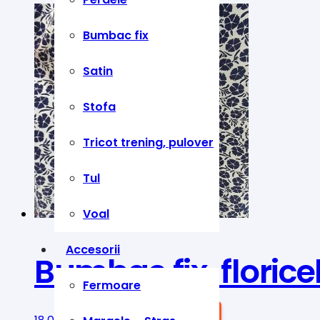
Bumbac fix
Satin
Stofa
Tricot trening, pulover
Tul
Voal
Accesorii
Bumbac fix, floric
Fermoare