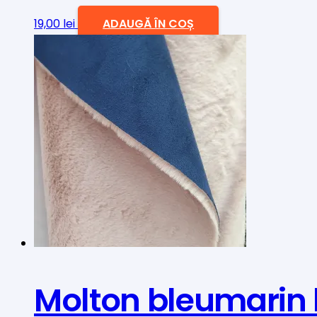
19,00
lei
ADAUGĂ ÎN COȘ
Molton bleumarin b