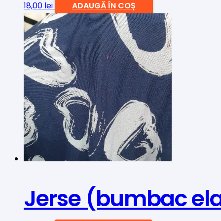
18,00
lei
ADAUGĂ ÎN COȘ
Jerse (bumbac ela