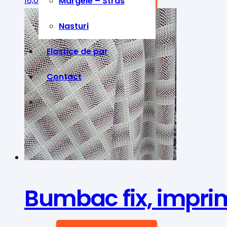
18,00
lei
ADAUGĂ ÎN COȘ
Margele – Stras
Nasturi
Elastice de par
Contact
Bumbac fix, impri