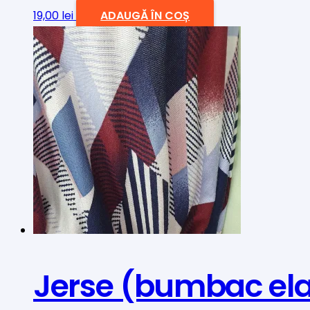
19,00
lei
ADAUGĂ ÎN COȘ
Jerse (bumbac ela