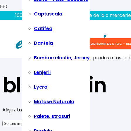
Captuseala
100% aici gasiti tot ce aveti nevoie de la o mercerie
Catifea
Dantela
LICHIDARI DE STOC – RE
Bumbac elastic, Jersey
produs
a fost ad
Lenjerii
bleumarin
Lycra
Matase Naturala
Afișez toate cele 6 rezultate
Paiete, strasuri
Perdele