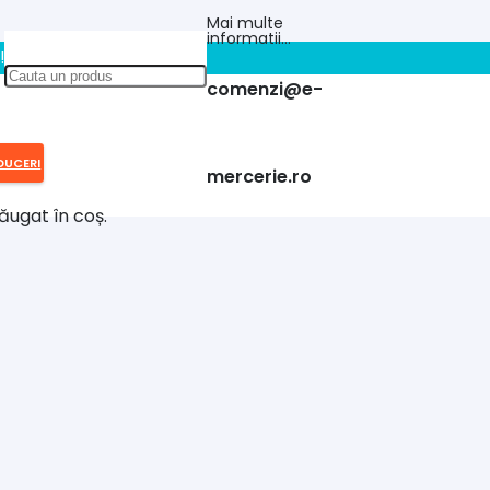
Mai multe
informatii…
!!
comenzi@e-
DUCERI
mercerie.ro
ăugat în coș.