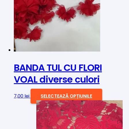
BANDA TUL CU FLORI
VOAL diverse culori
Acest
7,00
lei
SELECTEAZĂ OPȚIUNILE
produs
are
mai
multe