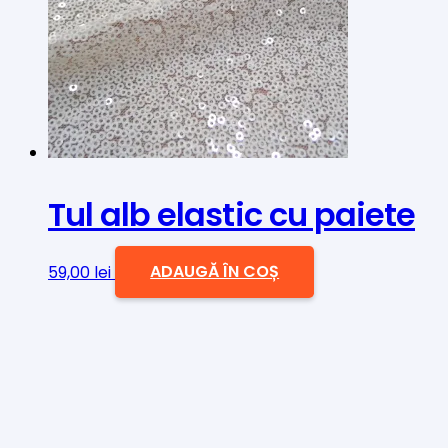
Tul alb elastic cu paiete
59,00
lei
ADAUGĂ ÎN COȘ