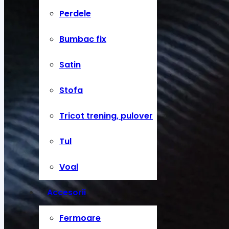
Perdele
Bumbac fix
Satin
Stofa
Tricot trening, pulover
Tul
Voal
Accesorii
Fermoare