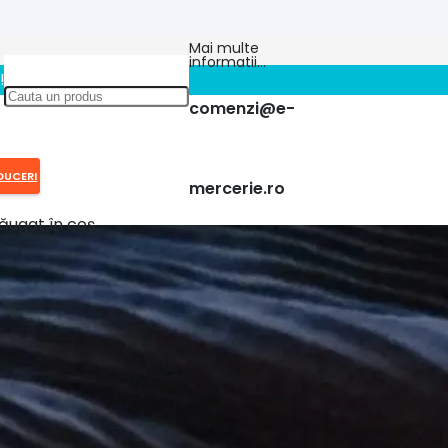
Mai multe
informatii…
!!
comenzi@e-
DUCERI
mercerie.ro
ăugat în coș.