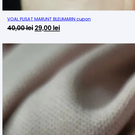
VOAL PLISAT MARUNT BLEUMARIN cupon
Prețul
Prețul
40,00
lei
29,00
lei
inițial
curent
a
este:
fost:
29,00 lei.
40,00 lei.