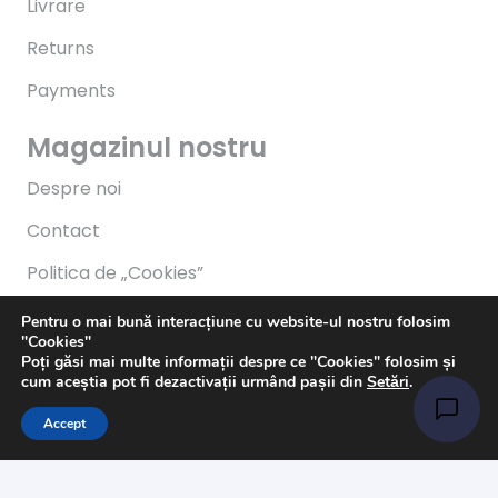
Livrare
Returns
Payments
Magazinul nostru
Despre noi
Contact
Politica de „Cookies”
G.D.P.R.
Pentru o mai bună interacțiune cu website-ul nostru folosim
"Cookies"
Termeni și condiții
Poți găsi mai multe informații despre ce "Cookies" folosim și
cum aceștia pot fi dezactivații urmând pașii din
Setări
.
Program
Accept
Luni-Vineri: 11:00 – 21:00
Sâmbătă: 11:00 – 14:00