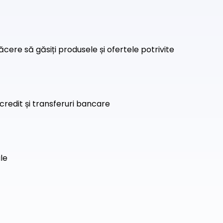
ăcere să găsiți produsele și ofertele potrivite
credit și transferuri bancare
ale