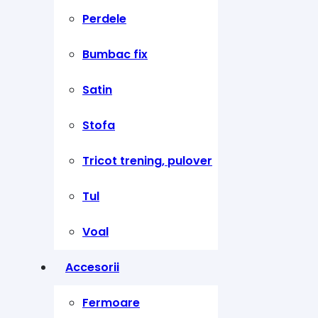
Perdele
Bumbac fix
Satin
Stofa
Tricot trening, pulover
Tul
Voal
Accesorii
Fermoare