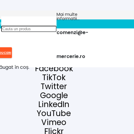
Mai multe
informatii…
!!
comenzi@e-
fined Brands & Unlimited Custom Ico
DUCERI
mercerie.ro
Email
Facebook
ăugat în coș.
TikTok
Twitter
Google
LinkedIn
YouTube
Vimeo
Flickr