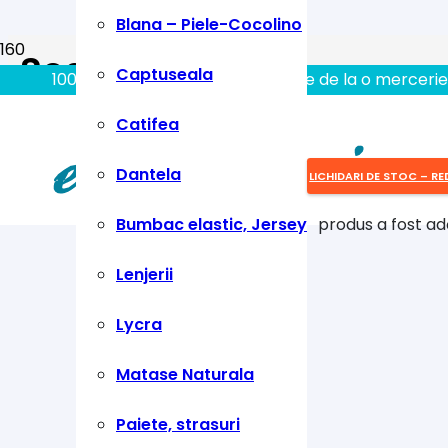
Blana – Piele-Cocolino
Social Links
Captuseala
100% aici gasiti tot ce aveti nevoie de la o mercerie
Catifea
34 Prede
Dantela
LICHIDARI DE STOC – RE
Bumbac elastic, Jersey
produs
a fost ad
Lenjerii
Lycra
Matase Naturala
Paiete, strasuri