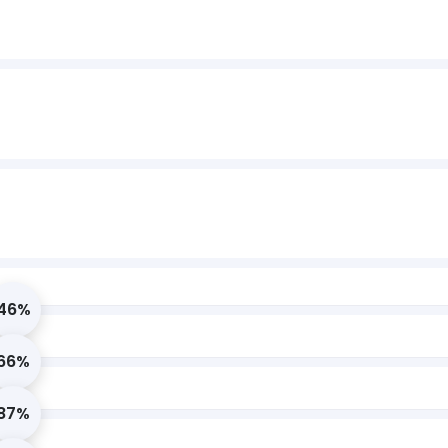
46%
66%
87%