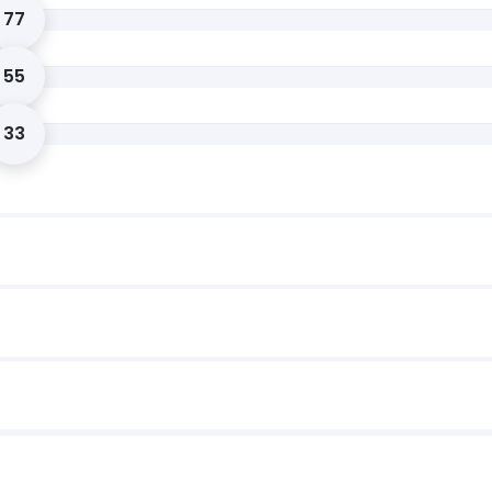
77
55
33