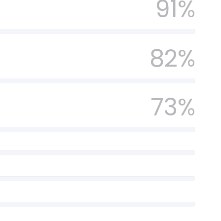
91%
82%
73%