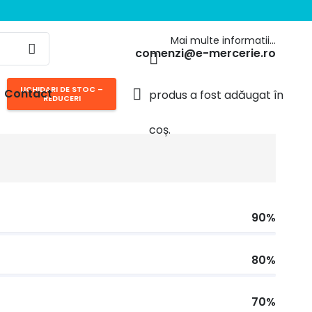
Mai multe informatii…
comenzi@e-mercerie.ro
LICHIDARI DE STOC –
Contact
produs
a fost adăugat în
REDUCERI
coș.
90%
80%
70%