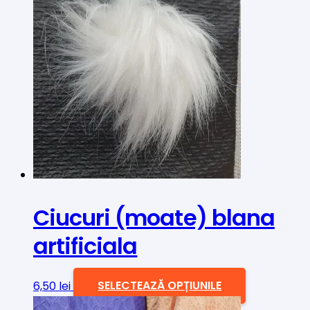
Ciucuri (moate) blana
artificiala
Acest
6,50
lei
SELECTEAZĂ OPȚIUNILE
produs