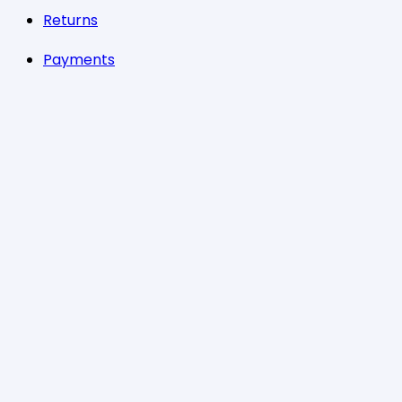
Returns
Payments
Magazinul nostru
Despre noi
Contact
Politica de „Cookies”
G.D.P.R.
Termeni și condiții
Program