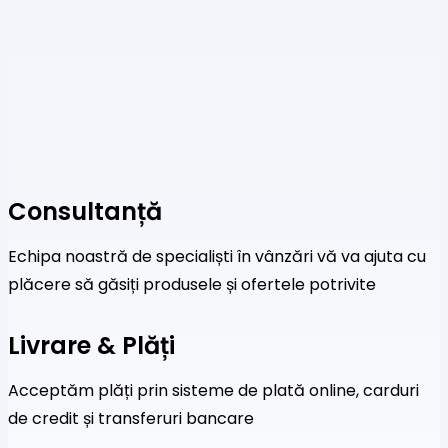
în
pagina
produsului.
Consultanță
Echipa noastră de specialiști în vânzări vă va ajuta cu
plăcere să găsiți produsele și ofertele potrivite
Livrare & Plăți
Acceptăm plăți prin sisteme de plată online, carduri
de credit și transferuri bancare