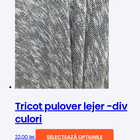
are
mai
multe
variații.
Opțiunile
pot
fi
alese
în
pagina
produsului.
Tricot pulover lejer -div
culori
Acest
22,00
lei
SELECTEAZĂ OPȚIUNILE