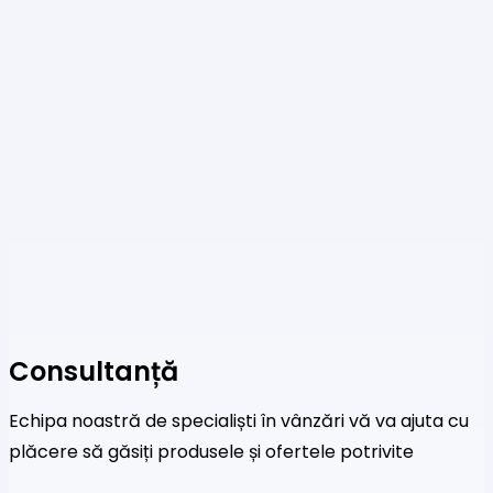
are
mai
multe
variații.
Opțiunile
pot
fi
alese
în
pagina
produsului.
Consultanță
Echipa noastră de specialiști în vânzări vă va ajuta cu
plăcere să găsiți produsele și ofertele potrivite