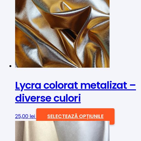
Lycra colorat metalizat –
diverse culori
Acest
25,00
lei
SELECTEAZĂ OPȚIUNILE
produs
are