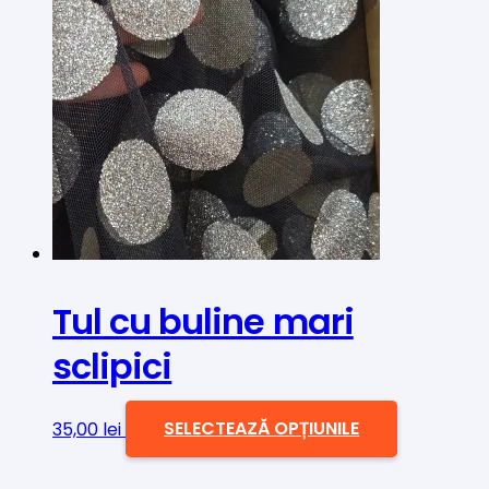
mai
multe
variații.
Opțiunile
pot
fi
alese
în
pagina
produsului.
Tul cu buline mari
sclipici
Acest
35,00
lei
SELECTEAZĂ OPȚIUNILE
produs