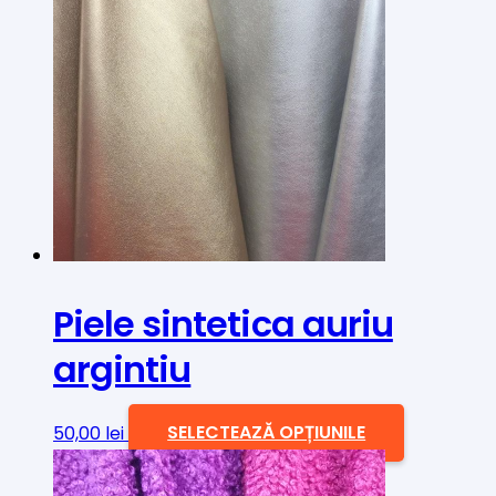
mai
multe
variații.
Opțiunile
pot
fi
alese
în
pagina
produsului.
Piele sintetica auriu
argintiu
Acest
50,00
lei
SELECTEAZĂ OPȚIUNILE
produs
are