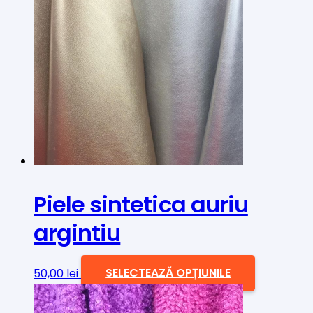
mai
multe
variații.
Opțiunile
pot
fi
alese
în
pagina
produsului.
Piele sintetica auriu
argintiu
Acest
50,00
lei
SELECTEAZĂ OPȚIUNILE
produs
are