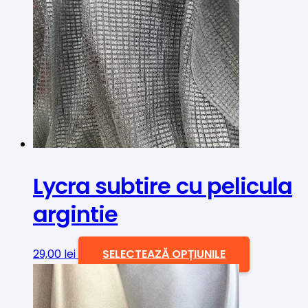
Lycra subtire cu pelicula
argintie
Acest
29,00
lei
SELECTEAZĂ OPȚIUNILE
produs
are