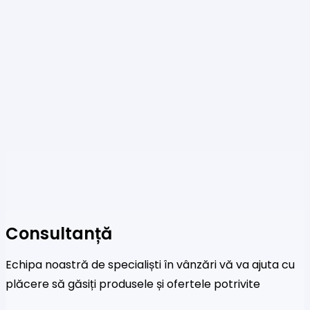
are
mai
multe
variații.
Opțiunile
pot
fi
alese
în
pagina
produsului.
Consultanță
Echipa noastră de specialiști în vânzări vă va ajuta cu
plăcere să găsiți produsele și ofertele potrivite