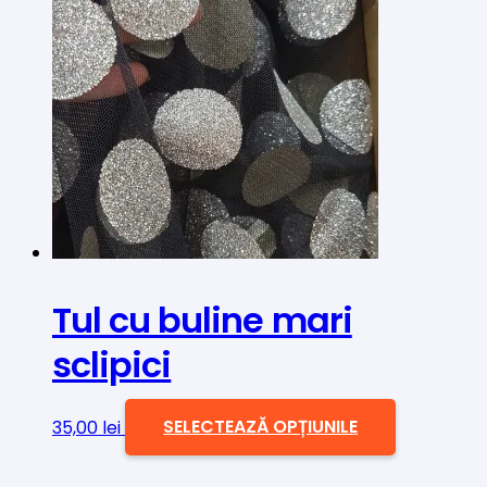
mai
multe
variații.
Opțiunile
pot
fi
alese
în
pagina
produsului.
Tul cu buline mari
sclipici
Acest
35,00
lei
SELECTEAZĂ OPȚIUNILE
produs