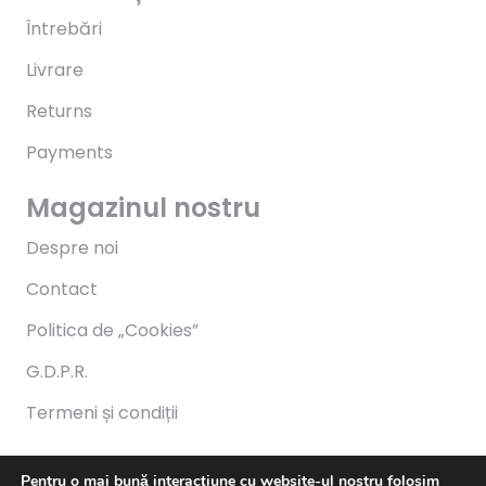
Întrebări
Livrare
Returns
Payments
Magazinul nostru
Despre noi
Contact
Politica de „Cookies”
G.D.P.R.
Termeni și condiții
Program
Pentru o mai bună interacțiune cu website-ul nostru folosim